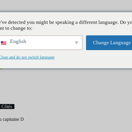
À pro
've detected you might be speaking a different language. Do y
nt to change to:
English
Change Language
Close and do not switch language
Petit déjeuner
Dîners
Desserts
Côtés
u capitaine D