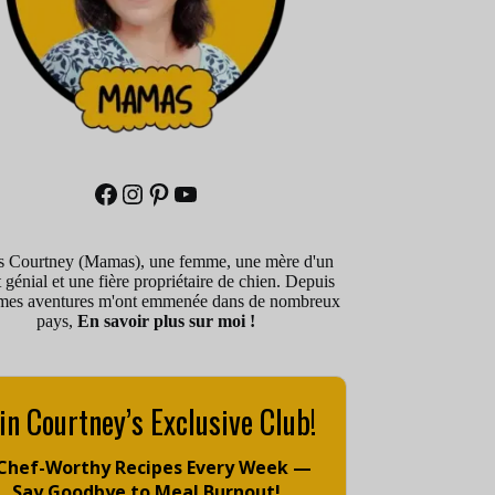
Facebook
Instagram
Pinterest
YouTube
is Courtney (Mamas), une femme, une mère d'un
 génial et une fière propriétaire de chien. Depuis
mes aventures m'ont emmenée dans de nombreux
pays,
En savoir plus sur moi !
in Courtney’s Exclusive Club!
 Chef-Worthy Recipes Every Week —
Say Goodbye to Meal Burnout!