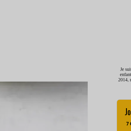
Je su
enfant
2014, 
Jo
7