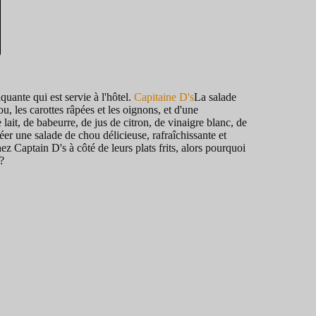
uante qui est servie à l'hôtel.
Capitaine D's
La salade
les carottes râpées et les oignons, et d'une
ait, de babeurre, de jus de citron, de vinaigre blanc, de
éer une salade de chou délicieuse, rafraîchissante et
 Captain D's à côté de leurs plats frits, alors pourquoi
?