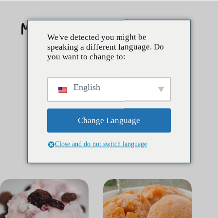
Skip
to
content
We've detected you might be
speaking a different language. Do
you want to change to:
English
Change Language
Close and do not switch language
Catégorie :
Crème glacée