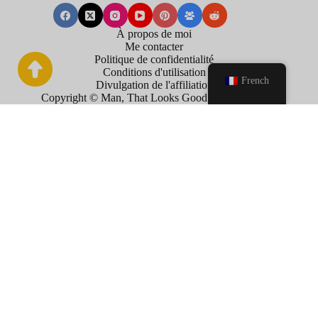
À propos de moi
Me contacter
Politique de confidentialité
Conditions d'utilisation
French
Divulgation de l'affiliation
Copyright © Man, That Looks Good . 2026
×
Now Playing
Play Video
×
Biscuits légers aux pommes : Une douceur légère et irrésistible
P