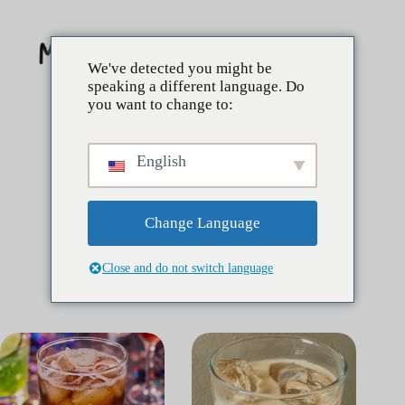
Skip
to
content
We've detected you might be
speaking a different language. Do
you want to change to:
English
Change Language
Close and do not switch language
Catégorie :
Tirs