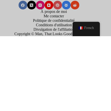
À propos de moi
Me contacter
Politique de confidentialité
Conditions d'utilisation
French
Divulgation de l'affiliation
Copyright © Man, That Looks Good . 2026
×
Now Playing
Play Video
×
US: France player Aurelien Tchouameni holds press conference after World Cup third-place match against England.
P