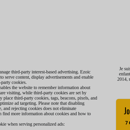
Je su
anage third-party interest-based advertising. Ezoic
enfant
 to serve content, display advertisements and enable
2014, 
d-party cookies.
 enables the website to remember information about
are visiting, while third-party cookies are set by
 place third-party cookies, tags, beacons, pixels, and
ptimize ad targeting. Please note that disabling
Jo
e, and rejecting cookies does not eliminate
can find more information about cookies and how to
7
okie when serving personalized ads: