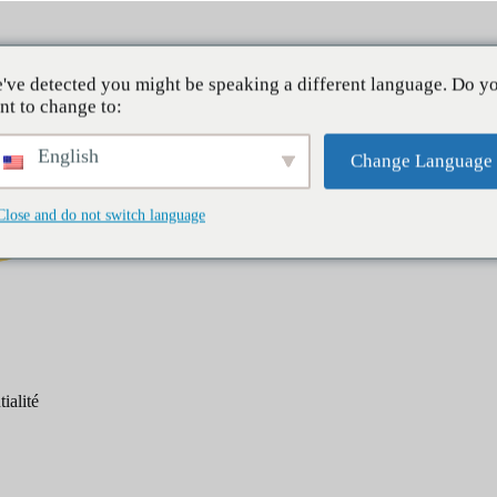
À pro
've detected you might be speaking a different language. Do y
nt to change to:
English
Change Language
Close and do not switch language
Petit déjeuner
Dîners
Desserts
ialité