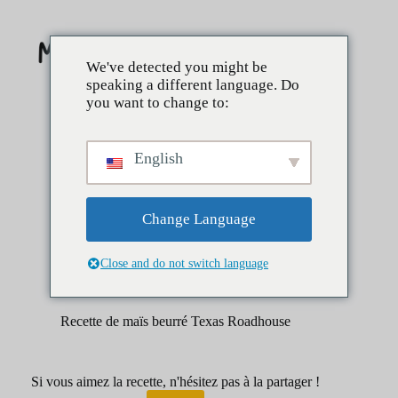
Skip
to
content
We've detected you might be
speaking a different language. Do
you want to change to:
English
Change Language
Close and do not switch language
avril 1, 2025
Côtés
Recette de maïs beurré Texas Roadhouse
Si vous aimez la recette, n'hésitez pas à la partager !