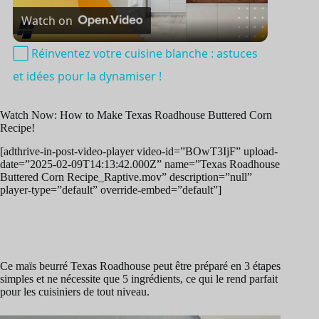
Watch on
l
⬜️ Réinventez votre cuisine blanche : astuces
a
et idées pour la dynamiser !
y
Watch Now: How to Make Texas Roadhouse Buttered Corn
Recipe!
[adthrive-in-post-video-player video-id=”BOwT3IjF” upload-
V
date=”2025-02-09T14:13:42.000Z” name=”Texas Roadhouse
Buttered Corn Recipe_Raptive.mov” description=”null”
player-type=”default” override-embed=”default”]
i
d
Ce maïs beurré Texas Roadhouse peut être préparé en 3 étapes
simples et ne nécessite que 5 ingrédients, ce qui le rend parfait
e
pour les cuisiniers de tout niveau.