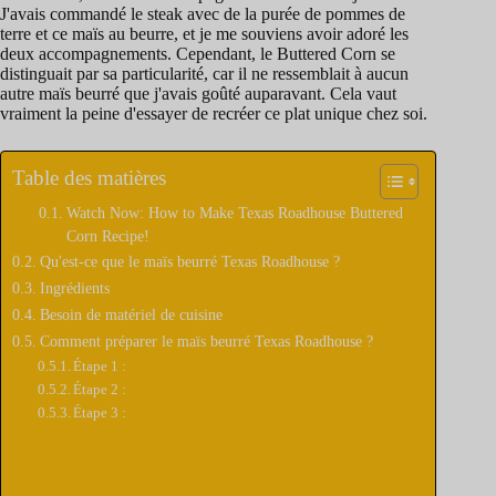
J'avais commandé le steak avec de la purée de pommes de
terre et ce maïs au beurre, et je me souviens avoir adoré les
deux accompagnements. Cependant, le Buttered Corn se
distinguait par sa particularité, car il ne ressemblait à aucun
autre maïs beurré que j'avais goûté auparavant. Cela vaut
vraiment la peine d'essayer de recréer ce plat unique chez soi.
Table des matières
Watch Now: How to Make Texas Roadhouse Buttered
Corn Recipe!
Qu'est-ce que le maïs beurré Texas Roadhouse ?
Ingrédients
Besoin de matériel de cuisine
Comment préparer le maïs beurré Texas Roadhouse ?
Étape 1 :
Étape 2 :
Étape 3 :