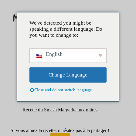
Skip
to
content
We've detected you might be
speaking a different language. Do
you want to change to:
English
Change Language
Close and do not switch language
avril 1, 2025
Boissons
Recette du Smash Margarita aux mûres
Si vous aimez la recette, n'hésitez pas à la partager !