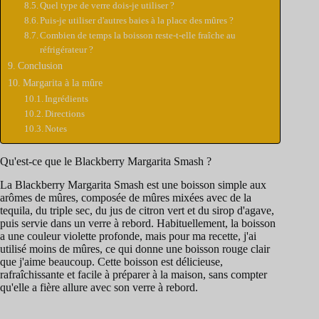
Quel type de verre dois-je utiliser ?
Puis-je utiliser d'autres baies à la place des mûres ?
Combien de temps la boisson reste-t-elle fraîche au
réfrigérateur ?
Conclusion
Margarita à la mûre
Ingrédients
Directions
Notes
Qu'est-ce que le Blackberry Margarita Smash ?
La Blackberry Margarita Smash est une boisson simple aux
arômes de mûres, composée de mûres mixées avec de la
tequila, du triple sec, du jus de citron vert et du sirop d'agave,
puis servie dans un verre à rebord. Habituellement, la boisson
a une couleur violette profonde, mais pour ma recette, j'ai
utilisé moins de mûres, ce qui donne une boisson rouge clair
que j'aime beaucoup. Cette boisson est délicieuse,
rafraîchissante et facile à préparer à la maison, sans compter
qu'elle a fière allure avec son verre à rebord.