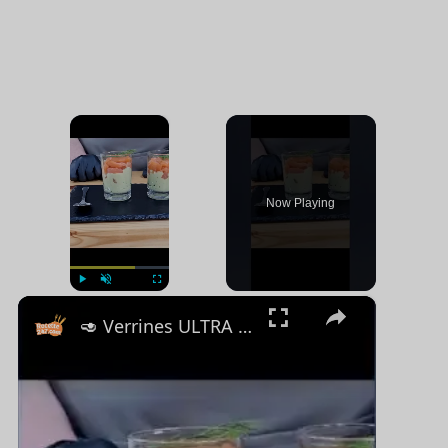
×
Now Playing
×
Jouer
Unmute
Plein écran
🥑 Verrines ULTRA GOURMANDES avocat-saumon en 5 min ! #recipe #explore