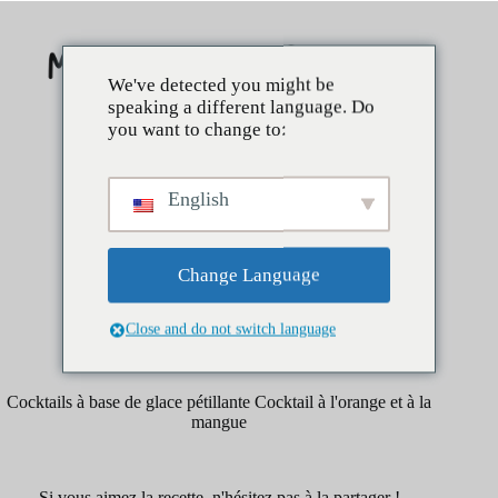
Skip
to
content
We've detected you might be
speaking a different language. Do
you want to change to:
English
Change Language
Close and do not switch language
avril 3, 2025
Boissons
Cocktails à base de glace pétillante Cocktail à l'orange et à la
mangue
Si vous aimez la recette, n'hésitez pas à la partager !