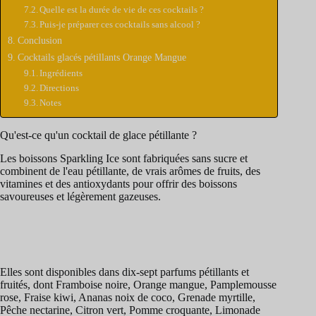
Quelle est la durée de vie de ces cocktails ?
Puis-je préparer ces cocktails sans alcool ?
Conclusion
Cocktails glacés pétillants Orange Mangue
Ingrédients
Directions
Notes
Qu'est-ce qu'un cocktail de glace pétillante ?
Les boissons Sparkling Ice sont fabriquées sans sucre et
combinent de l'eau pétillante, de vrais arômes de fruits, des
vitamines et des antioxydants pour offrir des boissons
savoureuses et légèrement gazeuses.
Elles sont disponibles dans dix-sept parfums pétillants et
fruités, dont Framboise noire, Orange mangue, Pamplemousse
rose, Fraise kiwi, Ananas noix de coco, Grenade myrtille,
Pêche nectarine, Citron vert, Pomme croquante, Limonade