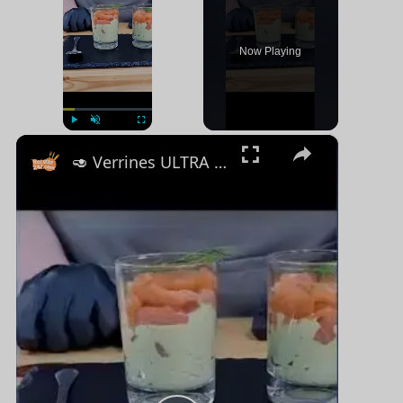
Now Playing
×
Jouer
Unmute
Plein écran
🥑 Verrines ULTRA GOURMANDES avocat-saumon en 5 min ! #recipe #explore