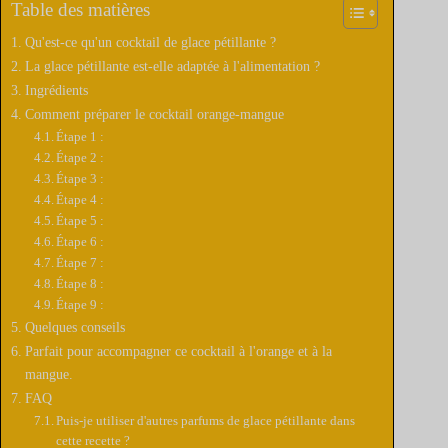
Table des matières
e
Qu'est-ce qu'un cocktail de glace pétillante ?
La glace pétillante est-elle adaptée à l'alimentation ?
o
Ingrédients
Comment préparer le cocktail orange-mangue
Étape 1 :
Étape 2 :
Étape 3 :
Étape 4 :
Étape 5 :
Étape 6 :
Étape 7 :
Étape 8 :
Étape 9 :
Quelques conseils
Parfait pour accompagner ce cocktail à l'orange et à la
mangue.
FAQ
Puis-je utiliser d'autres parfums de glace pétillante dans
cette recette ?