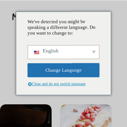
Saltar
al
contenido
We've detected you might be
speaking a different language. Do
you want to change to:
English
Change Language
Close and do not switch language
Categoría:
Tartas