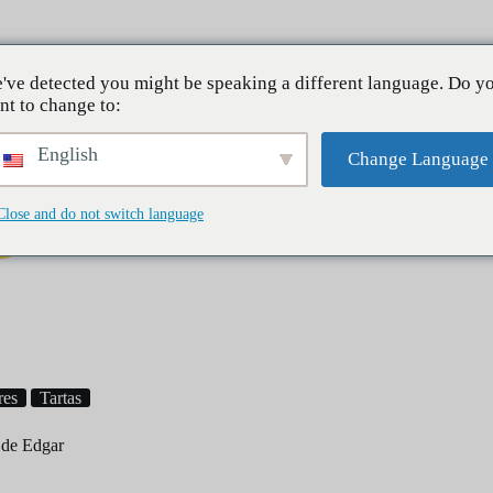
Sobre mí
've detected you might be speaking a different language. Do y
nt to change to:
English
Change Language
Close and do not switch language
Desayuno
Cenas
Postres
res
Tartas
s de Edgar