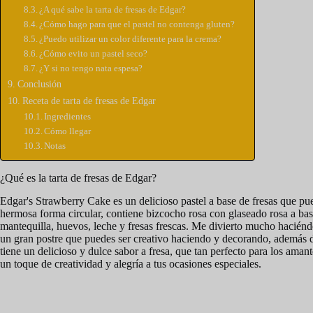
¿A qué sabe la tarta de fresas de Edgar?
¿Cómo hago para que el pastel no contenga gluten?
¿Puedo utilizar un color diferente para la crema?
¿Cómo evito un pastel seco?
¿Y si no tengo nata espesa?
Conclusión
Receta de tarta de fresas de Edgar
Ingredientes
Cómo llegar
Notas
¿Qué es la tarta de fresas de Edgar?
Edgar's Strawberry Cake es un delicioso pastel a base de fresas que pue
hermosa forma circular, contiene bizcocho rosa con glaseado rosa a base 
mantequilla, huevos, leche y fresas frescas. Me divierto mucho haciéndo
un gran postre que puedes ser creativo haciendo y decorando, además de
tiene un delicioso y dulce sabor a fresa, que tan perfecto para los aman
un toque de creatividad y alegría a tus ocasiones especiales.