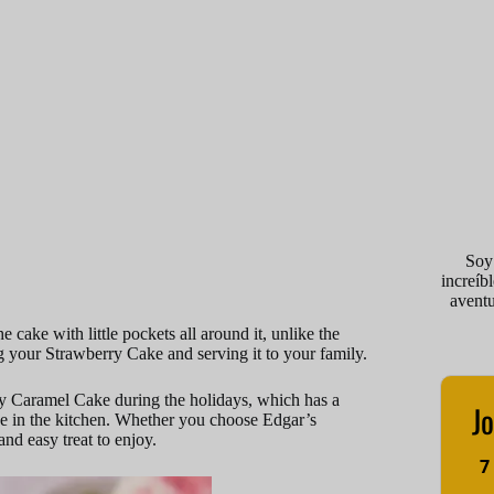
Soy
increíb
avent
 cake with little pockets all around it, unlike the
g your Strawberry Cake and serving it to your family.
rry Caramel Cake during the holidays, which has a
Jo
ive in the kitchen. Whether you choose Edgar’s
nd easy treat to enjoy.
7