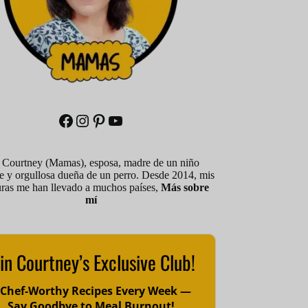
Facebook
Instagram
Pinterest
YouTube
 Courtney (Mamas), esposa, madre de un niño
le y orgullosa dueña de un perro. Desde 2014, mis
uras me han llevado a muchos países,
Más sobre
mí
in Courtney’s Exclusive Club!
 Chef-Worthy Recipes Every Week —
Say Goodbye to Meal Burnout!