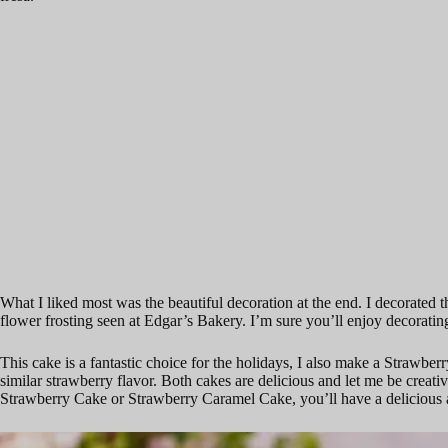
What I liked most was the beautiful decoration at the end. I decorated the
flower frosting seen at Edgar’s Bakery. I’m sure you’ll enjoy decoratin
This cake is a fantastic choice for the holidays, I also make a Strawbe
similar strawberry flavor. Both cakes are delicious and let me be creat
Strawberry Cake or Strawberry Caramel Cake, you’ll have a delicious a