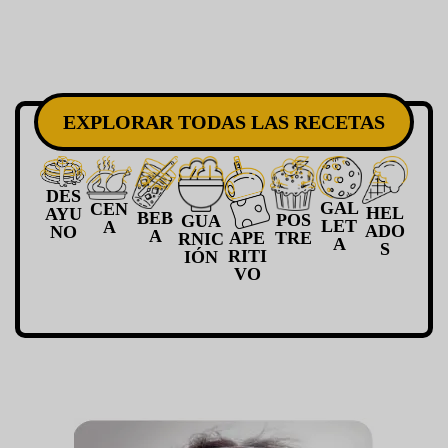
EXPLORAR TODAS LAS RECETAS
DES
GAL
CEN
HEL
AYU
BEB
POS
GUA
LET
A
ADO
NO
A
APE
TRE
RNIC
A
S
RITI
IÓN
VO