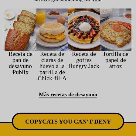
Receta de
Receta de
Receta de
Tortilla de
pan de
claras de
gofres
papel de
desayuno
huevo a la
Hungry Jack
arroz
Publix
parrilla de
Chick-fil-A
Más recetas de desayuno
COPYCATS YOU CAN’T DENY