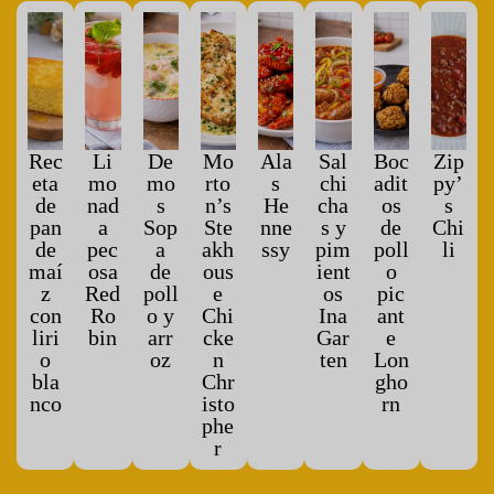
Rec
Li
De
Mo
Ala
Sal
Boc
Zip
eta
mo
mo
rto
s
chi
adit
py’
de
nad
s
n’s
He
cha
os
s
pan
a
Sop
Ste
nne
s y
de
Chi
de
pec
a
akh
ssy
pim
poll
li
maí
osa
de
ous
ient
o
z
Red
poll
e
os
pic
con
Ro
o y
Chi
Ina
ant
liri
bin
arr
cke
Gar
e
o
oz
n
ten
Lon
bla
Chr
gho
nco
isto
rn
phe
r