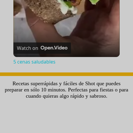
a
y
V
Watch on
i
5 cenas saludables
d
Recetas superrápidas y fáciles de Shot que puedes
preparar en sólo 10 minutos. Perfectas para fiestas o para
e
cuando quieras algo rápido y sabroso.
o