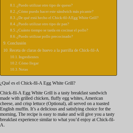
¿Puedo utilizar otro tipo de queso?
¿Cómo puedo hacer este sándwich más picante?
¿De qué está hecho el Chick-fil-A Egg White Grill?
¿Puedo utilizar otro tipo de pan?
¿Cuánto tiempo se tarda en cocinar el pollo?
¿Puedo utilizar pollo precocinado?
Conclusión
Receta de claras de huevo a la parrilla de Chick-fil-A
Ingredientes
Cómo llegar
Notas
¿Qué es el Chick-fil-A Egg White Grill?
Chick-fil-A Egg White Grill is a tasty breakfast sandwich
made with grilled chicken, fluffy egg whites, American
cheese, and crisp lettuce (Optional), all served on a toasted
English muffin. It’s a delicious and satisfying choice for the
morning, The recipe is easy to make and will give you a tasty
breakfast experience similar to what you’d enjoy at Chick-fil-
A.