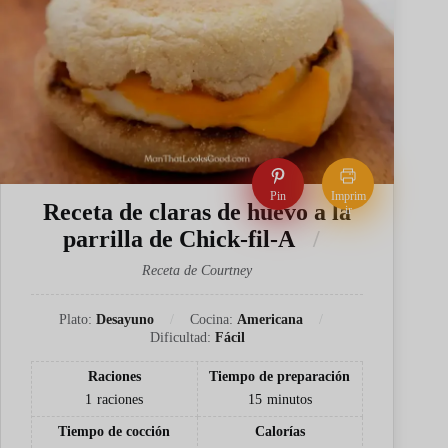
Pin
Imprim
Receta de claras de huevo a la
ir
parrilla de Chick-fil-A
Receta de Courtney
Plato:
Desayuno
Cocina:
Americana
Dificultad:
Fácil
Raciones
Tiempo de preparación
1
raciones
15
minutos
Tiempo de cocción
Calorías