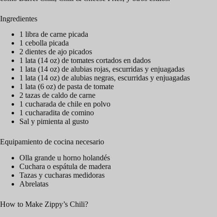
d
Ingredientes
1 libra de carne picada
1 cebolla picada
e
2 dientes de ajo picados
1 lata (14 oz) de tomates cortados en dados
1 lata (14 oz) de alubias rojas, escurridas y enjuagadas
o
1 lata (14 oz) de alubias negras, escurridas y enjuagadas
1 lata (6 oz) de pasta de tomate
2 tazas de caldo de carne
1 cucharada de chile en polvo
1 cucharadita de comino
Sal y pimienta al gusto
Equipamiento de cocina necesario
Olla grande u horno holandés
Cuchara o espátula de madera
Tazas y cucharas medidoras
Abrelatas
How to Make Zippy’s Chili?