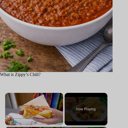
What is Zippy’s Chili?
×
Now Playing