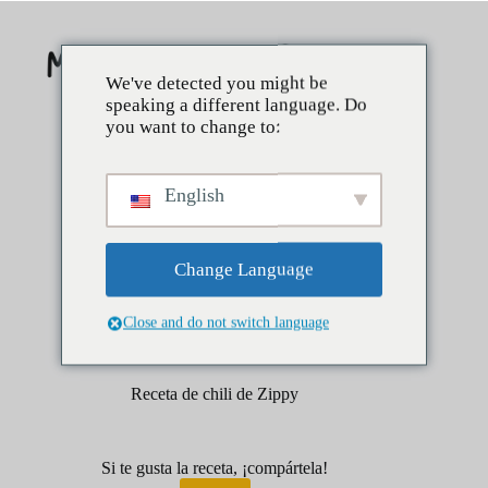
Saltar
al
contenido
We've detected you might be
speaking a different language. Do
you want to change to:
English
Change Language
Close and do not switch language
abril 1, 2025
Cenas
Receta de chili de Zippy
Si te gusta la receta, ¡compártela!