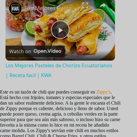
×
Jugar
Unmute
Pantalla completa
Los Mejores Pasteles de Chorizo Ecuatorianos | Receta facil | KWA
P
Watch on
l
Los Mejores Pasteles de Chorizo Ecuatorianos
a
| Receta facil | KWA
y
Este es un tazón de chili que puedes conseguir en
Zippy's
.
Está hecho con frijoles, tomates y especias especiales que le
dan un sabor realmente delicioso. A la gente le encanta el Chili
de Zippy porque es caliente, delicioso y lleno de sabor. Usted
V
puede poner queso, crema agria, o cebollas verdes en la parte
superior para que sea aún más sabroso, o incluso hizo su carne
favorita a la misma como lo hice en mi receta he añadido
i
carne molida. Los Zippy's servían este chili en muchos estilos
como Barrel Chili, Chili & Cheese Fries, y otros estilos.