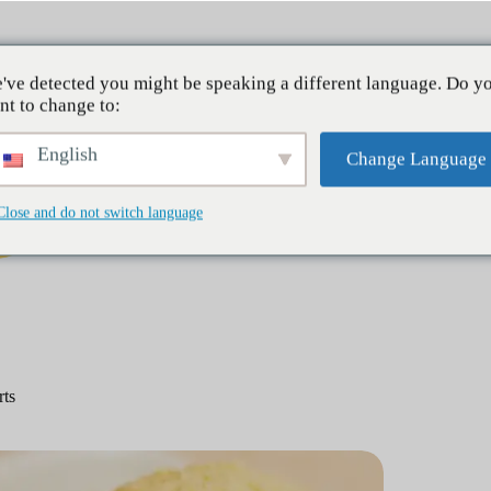
À pro
've detected you might be speaking a different language. Do y
nt to change to:
English
Change Language
Close and do not switch language
Petit déjeuner
Dîners
Desserts
ts