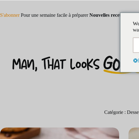
Skip
to
content
S'abonner
Pour une semaine facile à préparer
Nouvelles recettes !
We
wa
Catégorie :
Desser