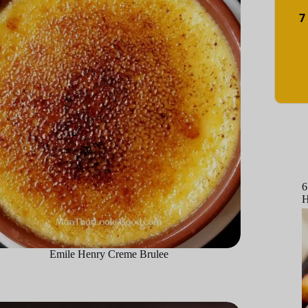
7
6
H
Emile Henry Creme Brulee