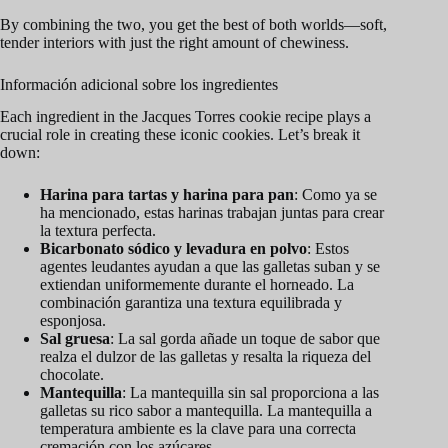
By combining the two, you get the best of both worlds—soft,
tender interiors with just the right amount of chewiness.
Información adicional sobre los ingredientes
Each ingredient in the Jacques Torres cookie recipe plays a
crucial role in creating these iconic cookies. Let’s break it
down:
Harina para tartas y harina para pan
: Como ya se
ha mencionado, estas harinas trabajan juntas para crear
la textura perfecta.
Bicarbonato sódico y levadura en polvo
: Estos
agentes leudantes ayudan a que las galletas suban y se
extiendan uniformemente durante el horneado. La
combinación garantiza una textura equilibrada y
esponjosa.
Sal gruesa
: La sal gorda añade un toque de sabor que
realza el dulzor de las galletas y resalta la riqueza del
chocolate.
Mantequilla
: La mantequilla sin sal proporciona a las
galletas su rico sabor a mantequilla. La mantequilla a
temperatura ambiente es la clave para una correcta
cremación con los azúcares.