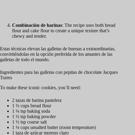
Combinación de harinas
: The recipe uses both bread
flour and cake flour to create a unique texture that’s
chewy and tender.
Estas técnicas elevan las galletas de buenas a extraordinarias,
convirtiéndolas en la opción preferida de los amantes de las
galletas de todo el mundo.
Ingredientes para las galletas con pepitas de chocolate Jacques
Torres
To make these iconic cookies, you’ll need:
2 tazas de harina pastelera
1 ⅔ cups bread flour
1 ¼ tsp baking soda
1 ½ tsp baking powder
1 ½ tsp coarse salt
1 ¼ cups unsalted butter (room temperature)
1 taza de azúcar moreno claro