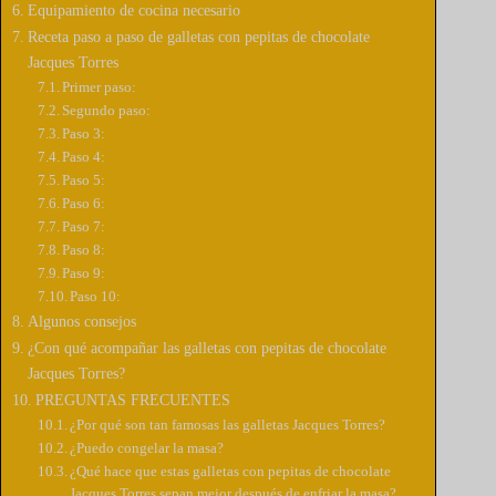
d
Equipamiento de cocina necesario
Receta paso a paso de galletas con pepitas de chocolate
Jacques Torres
e
Primer paso:
Segundo paso:
Paso 3:
o
Paso 4:
Paso 5:
Paso 6:
Paso 7:
Paso 8:
Paso 9:
Paso 10:
Algunos consejos
¿Con qué acompañar las galletas con pepitas de chocolate
Jacques Torres?
PREGUNTAS FRECUENTES
¿Por qué son tan famosas las galletas Jacques Torres?
¿Puedo congelar la masa?
¿Qué hace que estas galletas con pepitas de chocolate
Jacques Torres sepan mejor después de enfriar la masa?