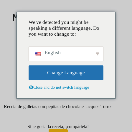
Saltar
al
contenido
We've detected you might be
speaking a different language. Do
you want to change to:
English
Change Language
Close and do not switch language
abril 1, 2025
Postres
Cookies
Receta de galletas con pepitas de chocolate Jacques Torres
Si te gusta la receta, ¡compártela!