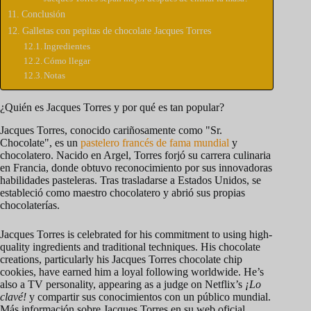
Conclusión
Galletas con pepitas de chocolate Jacques Torres
Ingredientes
Cómo llegar
Notas
¿Quién es Jacques Torres y por qué es tan popular?
Jacques Torres, conocido cariñosamente como "Sr.
Chocolate", es un
pastelero francés de fama mundial
y
chocolatero. Nacido en Argel, Torres forjó su carrera culinaria
en Francia, donde obtuvo reconocimiento por sus innovadoras
habilidades pasteleras. Tras trasladarse a Estados Unidos, se
estableció como maestro chocolatero y abrió sus propias
chocolaterías.
Jacques Torres is celebrated for his commitment to using high-
quality ingredients and traditional techniques. His chocolate
creations, particularly his Jacques Torres chocolate chip
cookies, have earned him a loyal following worldwide. He’s
also a TV personality, appearing as a judge on Netflix’s
¡Lo
clavé!
y compartir sus conocimientos con un público mundial.
Más información sobre Jacques Torres en su web oficial.