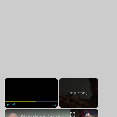
×
Now Playing
×
Jugar
Unmute
Pantalla completa