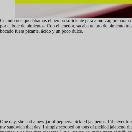
Cuando nos quedábamos el tiempo suficiente para almorzar, preparaba m
por el bote de pimientos. Con el tenedor, sacaba un aro de pimiento tra
bocado fuera picante, ácido y un poco dulce.
One day, she had a new jar of peppers: pickled jalapenos. I’d never tr
my sandwich that day, I simply scooped on tons of pickled jalapeno r