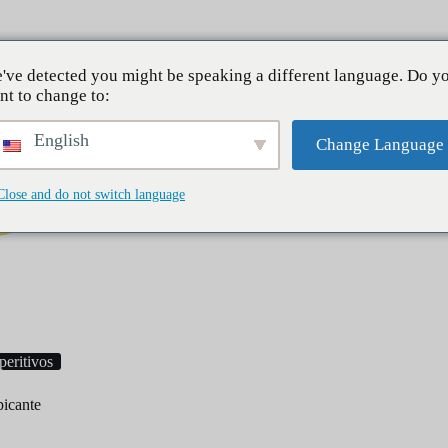
Sobre mí
've detected you might be speaking a different language. Do y
nt to change to:
English
Change Language
Close and do not switch language
Desayuno
Cenas
Postres
peritivos
picante