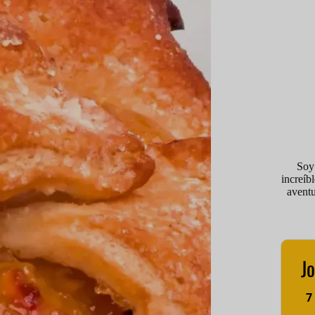
Soy
increíb
avent
Jo
7