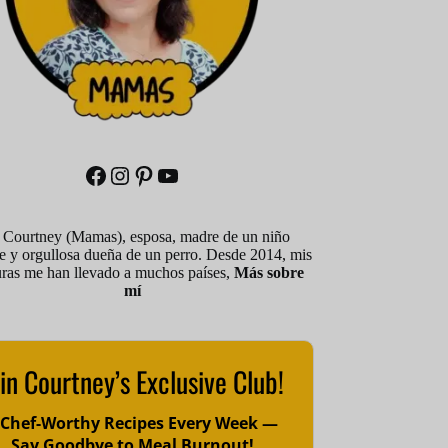
Facebook
Instagram
Pinterest
YouTube
 Courtney (Mamas), esposa, madre de un niño
le y orgullosa dueña de un perro. Desde 2014, mis
uras me han llevado a muchos países,
Más sobre
mí
in Courtney’s Exclusive Club!
 Chef-Worthy Recipes Every Week —
Say Goodbye to Meal Burnout!