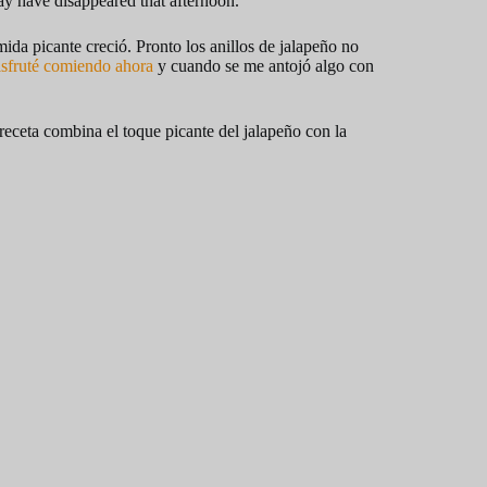
may have disappeared that afternoon.
ida picante creció. Pronto los anillos de jalapeño no
isfruté comiendo ahora
y cuando se me antojó algo con
 receta combina el toque picante del jalapeño con la