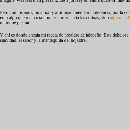
imagine, was less than pleasant. Let’s just say an entire quart of milk 
Pero con los años, mi amor, y afortunadamente mi tolerancia, por la com
eran algo que me hacía llorar y correr hacia las colinas, sino
algo que d
un toque picante.
Y ahí es donde encaja mi receta de hojaldre de jalapeño. Esta deliciosa
suavidad, el sabor y la mantequilla del hojaldre.